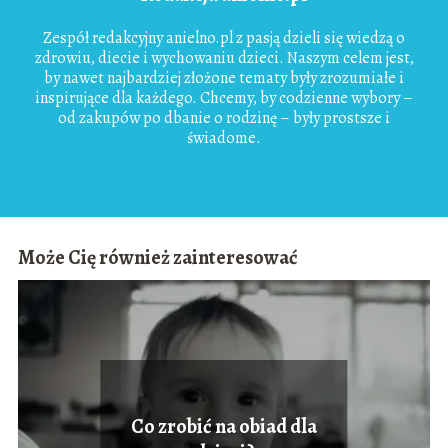
Zespół redakcyjny anielno.pl z pasją dzieli się wiedzą o
zdrowiu, diecie i wychowaniu dzieci. Naszym celem jest,
by nawet najbardziej złożone tematy były zrozumiałe i
inspirujące dla każdego. Chcemy, by codzienne wybory –
od zakupów po dbanie o rodzinę – były prostsze i
świadome.
Może Cię również zainteresować
Co zrobić na obiad dla