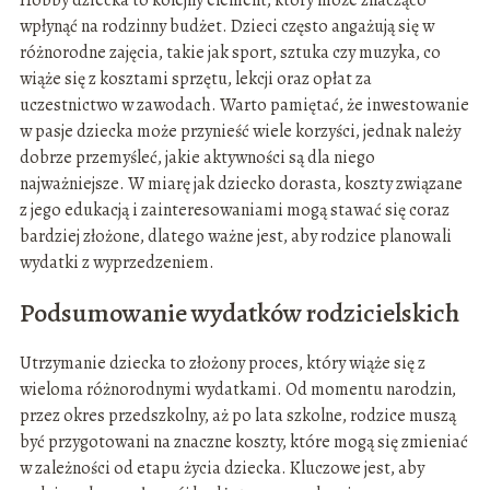
Hobby dziecka to kolejny element, który może znacząco
wpłynąć na rodzinny budżet. Dzieci często angażują się w
różnorodne zajęcia, takie jak sport, sztuka czy muzyka, co
wiąże się z kosztami sprzętu, lekcji oraz opłat za
uczestnictwo w zawodach. Warto pamiętać, że inwestowanie
w pasje dziecka może przynieść wiele korzyści, jednak należy
dobrze przemyśleć, jakie aktywności są dla niego
najważniejsze. W miarę jak dziecko dorasta, koszty związane
z jego edukacją i zainteresowaniami mogą stawać się coraz
bardziej złożone, dlatego ważne jest, aby rodzice planowali
wydatki z wyprzedzeniem.
Podsumowanie wydatków rodzicielskich
Utrzymanie dziecka to złożony proces, który wiąże się z
wieloma różnorodnymi wydatkami. Od momentu narodzin,
przez okres przedszkolny, aż po lata szkolne, rodzice muszą
być przygotowani na znaczne koszty, które mogą się zmieniać
w zależności od etapu życia dziecka. Kluczowe jest, aby