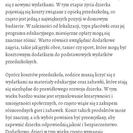
się z nowymi wydatkami. W tym etapie życia dziecka
pojawiają się koszty związane z opieką przedszkolną, co
często jest jedną z największych pozycji w domowym
budżecie. W zależności od lokalizacji, typu placówki oraz jej
programu edukacyjnego, miesięczne opłaty mogą się
znacznie różnić. Warto również uwzględnić dodatkowe
zajęcia, takie jak języki obce, taniec czy sport, które mogą być
kosztownym dodatkiem do podstawowych wydatków
przedszkolnych.
Oprócz kosztów przedszkola, rodzice muszą liczyć się z
wydatkami na materiały edukacyjne oraz zabawki, które stają
się niezbędne do prawidłowego rozwoju dziecka. W tym
wieku bardzo ważne jest stymulowanie kreatywności i
umiejętności społecznych, co często wiąże się z zakupem
różnorodnych gier i zabawek. Koszt takich produktów może
być znaczny, a ich wybór powinien być przemyślany, aby
zapewnić dziecku odpowiednią jakość i bezpieczeństwo.
Dodatkowo, dzieci w tym wieku często wymagają