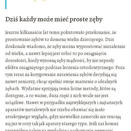
Dziś każdy może mieć proste zęby
Jeszcze kilkanaście lat temu pokutowało przekonanie, że
prostowanie zębów to domena wieku dziecięcego. Dziś
doskonale wiadomo, że zęby można wyprostować niezależnie
od wieku, a nawet lepiej jest robić to po osiągnięciu
dorosłości, kiedy wyrosną zęby mądrości, by nie zepsuły
efektu osiągniętego podczas leczenia ortodontycznego. Poza
tym teraz na korygowanie ustawienia zębów decydują się
nawet seniorzy, chcąc spełnić swoje marzenie o idealnych
zębach. Wydatnie sprzyjają temu liczne metody, które są
dostępne, a co ważne, duża część z nich wcale nie jest
uciążliwe. Nawet w przypadku najzwyklejszych i najtańszych
aparatów metalowych nie trzeba obawiać się mało
atrakcyjnego wyglądu, gdyż niewielkie zameczki nie rzucają
się już w oczy tak jak aparaty starego typu. Jeśli zaś komuś
szczególnie zależy na wyglądzie i zachowaniu pewności