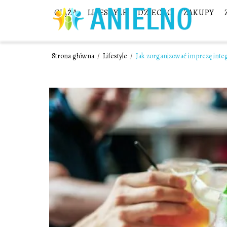
CIĄŻA
LIFESTYLE
DZIECKO
ZAKUPY
Strona główna
/
Lifestyle
/
Jak zorganizować imprezę inte