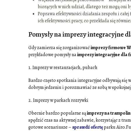
biorących w nich udział, dlatego też mogą oni być
Poprawa efektywności działania zespołu i całe
ich efektywności pracy, co przekłada się również
Pomysły na imprezy integracyjne dl
Gdy zamierza się zorganizować
imprezy firmowe W
przykładowe pomysły na
imprezy integracyjne dla f
1. Imprezy w restauracjach, pubach
Bardzo często spotkania integracyjne odbywają się 
dobrym jedzeniu i porozmawiać ze sobą w spokojnej
2. Imprezy w parkach rozrywki
Obecnie bardzo popularne są
imprezy na trampoli
spędzić czas na aktywnej zabawie, korzystając z tra
gotowe scenariusze –
sprawdź ofertę
parku Airo.Fu