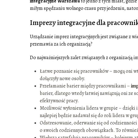
integracyjne Warszawa
to jedno z tych miast, gdzie
miłym spędzaniu wolnego czasu przy jedzeniu, nato
Imprezy integracyjne dla pracowni
Urządzanie imprez integracyjnych jest związane z w
przemawia za ich organizacją?
Do najważniejszych zalet związanych z organizacją i
Łatwe poznanie się pracowników – mogą oni wt
dołączyły nowe osoby.
Przełamanie barier między pracownikami –
imp
barier, dlatego wtedy łatwiej nawiązują oni ze 
efektywność pracy.
Możliwość wyłonienia lidera w grupie – dzięki
najlepiej będzie nadawał się do roli lidera w gru
Odstresowanie, oderwanie się od codzienności
o swoich codziennych obowiązkach. To również
Większa satysfakcja pracowników – kolejnym a