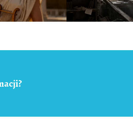
macji?