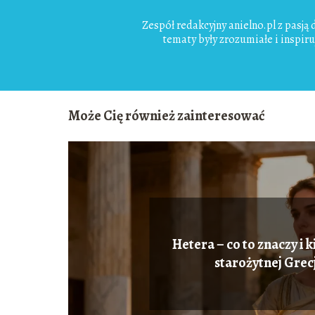
Zespół redakcyjny anielno.pl z pasją
tematy były zrozumiałe i inspir
Może Cię również zainteresować
Hetera – co to znaczy i 
starożytnej Grecj