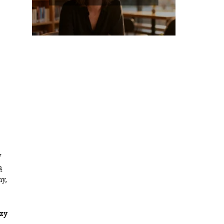
pojęcia
e
y
ą
ny,
zy