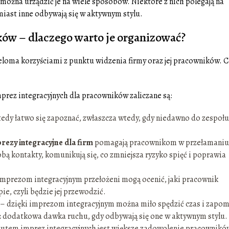
 można urządzić je na wiele sposobów. Niektóre z nich polegają na
miast inne odbywają się w aktywnym stylu.
ków – dlaczego warto je organizować?
ieloma korzyściami z punktu widzenia firmy oraz jej pracowników. 
mprez integracyjnych dla pracowników zaliczane są:
edy łatwo się zapoznać, zwłaszcza wtedy, gdy niedawno do zespołu
rezy integracyjne dla firm
pomagają pracownikom w przełamaniu
sobą kontakty, komunikują się, co zmniejsza ryzyko spięć i poprawia
 imprezom integracyjnym przełożeni mogą ocenić, jaki pracownik
pie, czyli będzie jej przewodzić.
 – dzięki imprezom integracyjnym można miło spędzić czas i zapo
 dodatkowa dawka ruchu, gdy odbywają się one w aktywnym stylu.
tutem imprez integracyjnych jest większe zadowolenie pracownikó