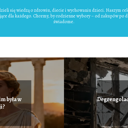
 dzieli się wiedzą o zdrowiu, diecie i wychowaniu dzieci. Naszym cel
ujące dla każdego. Chcemy, by codzienne wybory – od zakupów po db
świadome.
kim była w
Degrengolada
i?