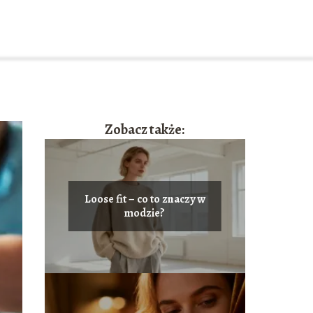
Zobacz także:
Loose fit – co to znaczy w
modzie?